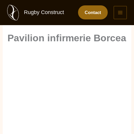
Skip
to
Rugby Construct
Contact
content
Pavilion infirmerie Borcea