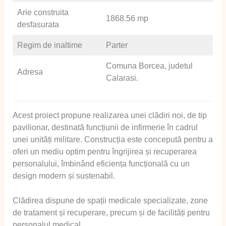
Arie construita
1868.56 mp
desfasurata
Regim de inaltime
Parter
Comuna Borcea, judetul
Adresa
Calarasi.
Acest proiect propune realizarea unei clădiri noi, de tip
pavilionar, destinată funcțiunii de infirmerie în cadrul
unei unități militare. Construcția este concepută pentru a
oferi un mediu optim pentru îngrijirea și recuperarea
personalului, îmbinând eficiența funcțională cu un
design modern și sustenabil.
Clădirea dispune de spații medicale specializate, zone
de tratament și recuperare, precum și de facilități pentru
personalul medical.