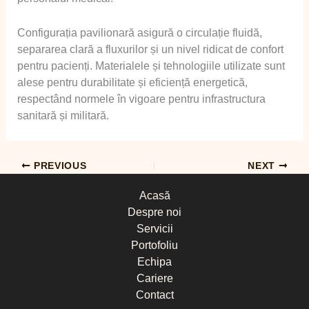
Configurația pavilionară asigură o circulație fluidă,
separarea clară a fluxurilor și un nivel ridicat de confort
pentru pacienți. Materialele și tehnologiile utilizate sunt
alese pentru durabilitate și eficiență energetică,
respectând normele în vigoare pentru infrastructura
sanitară și militară.
PREVIOUS
NEXT
Acasă
Despre noi
Servicii
Portofoliu
Echipa
Cariere
Contact