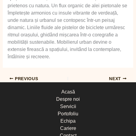
prietenos cu natura. Un flux organic de alei pietonale se
împletește armonios cu insule vibrante de verdeață,
unde natura și urbanul se contopesc într-un peisaj
dinamic. Liniile fluide ale pistelor de biciclete urmăresc
ritmul orașului, ghidând mișcarea într-o coregrafie a
mobilității sustenabile. Mobilierul urban devine o
extensie firească a spațiului, invitând la contemplare,
întâlnire și recreere.
PREVIOUS
NEXT
Acasă
Despre noi
Servicii
Portofoliu
Echipa
Cariere
Contact