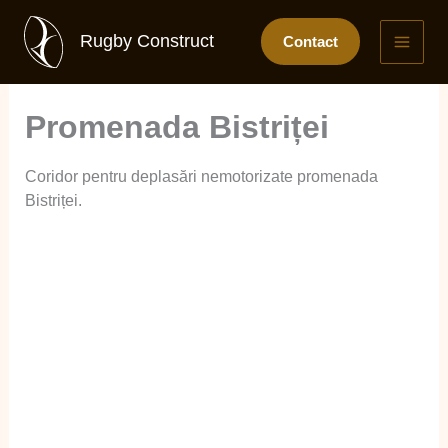
Skip
to
Rugby Construct
Contact
content
Promenada Bistriței
Coridor pentru deplasări nemotorizate promenada
Bistriței.